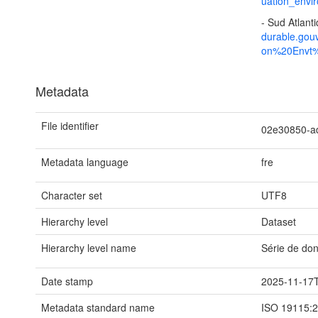
uation_envi
- Sud Atlant
durable.gou
on%20Envt%
Metadata
File identifier
02e30850-a
Metadata language
fre
Character set
UTF8
Hierarchy level
Dataset
Hierarchy level name
Série de do
Date stamp
2025-11-17
Metadata standard name
ISO 19115: