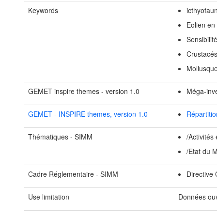
Keywords
icthyofau
Eolien en
Sensibili
Crustacé
Mollusqu
GEMET inspire themes - version 1.0
Méga-inve
GEMET - INSPIRE themes, version 1.0
Répartiti
Thématiques - SIMM
/Activités
/Etat du 
Cadre Réglementaire - SIMM
Directive
Use limitation
Données ouv