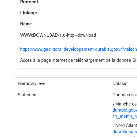
Protocol
Linkage
Name
WWW:DOWNLOAD-1.0-http--download
https://www.geolittoral.developpement-durable.gouv.fr/tele
Accès à la page internet de téléchargement de la donnée SIG 
Hierarchy level
Dataset
Statement
Données sou
- Manche es
durable.gou
11_memn_ra
- Nord Atlan
durable.gou