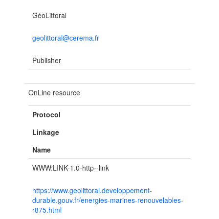
GéoLittoral
geolittoral@cerema.fr
Publisher
OnLine resource
Protocol
Linkage
Name
WWW:LINK-1.0-http--link
https://www.geolittoral.developpement-
durable.gouv.fr/energies-marines-renouvelables-
r875.html