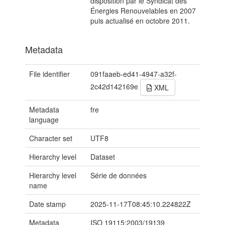
disposition par le Syndicat des
Énergies Renouvelables en 2007
puis actualisé en octobre 2011.
Metadata
File identifier
091faaeb-ed41-4947-a32f-
2c42d142169e
XML
Metadata
fre
language
Character set
UTF8
Hierarchy level
Dataset
Hierarchy level
Série de données
name
Date stamp
2025-11-17T08:45:10.224822Z
Metadata
ISO 19115:2003/19139