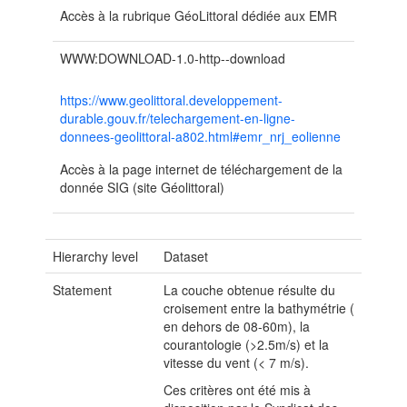
Accès à la rubrique GéoLittoral dédiée aux EMR
WWW:DOWNLOAD-1.0-http--download
https://www.geolittoral.developpement-
durable.gouv.fr/telechargement-en-ligne-
donnees-geolittoral-a802.html#emr_nrj_eolienne
Accès à la page internet de téléchargement de la
donnée SIG (site Géolittoral)
Hierarchy level
Dataset
Statement
La couche obtenue résulte du
croisement entre la bathymétrie (
en dehors de 08-60m), la
courantologie (>2.5m/s) et la
vitesse du vent (< 7 m/s).
Ces critères ont été mis à