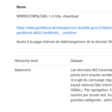
Name
WWW:DOWNLOAD-1.0-http--download
https://www.geolittoral.developpement-durable.gouv.fr/tele
geolittoral-a802.html#trafic__maritime
Accès à la page internet de téléchargement de la donnée SIG 
Hierarchy level
Dataset
Statement
Les données AIS transmis
points sont ensuite venti
(il s'agit du carroyage rég
travail national Géo-Inform
GIMeL). Par agrégation, i
navires par année soit, to
grandes catégories : pêche