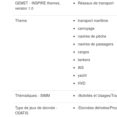
GEMET - INSPIRE themes,
Réseaux de transport
version 1.0
Theme
transport maritime
carroyage
navires de pêche
navires de passagers
cargos
tankers
AIS
yacht
HVD
Thématiques - SIMM
/Activités et Usages/Tr
Type de jeux de donnée -
/Données dérivées/Prod
ODATIS