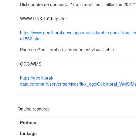
Dictionnaire de données : "Trafic maritime - millésime 2021"
WWW:LINK-1.0-http--link
https://www.geolittoral.developpement-durable.gouv.fr/outil-
a1562.html
Page de Géolittoral où la donnée est visualisable
OGC:WMS
https://geolittoral-
data.cerema.fr/server/services/flux_ogc/Geolittoral_WMS
OnLine resource
Protocol
Linkage